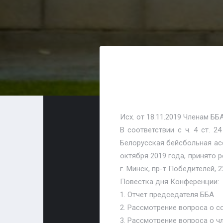
Исх. от 18.11.2019 Членам ББ
В соответствии с ч. 4 ст. 
Белорусская бейсбольная ас
октября 2019 года, принято 
г. Минск, пр-т Победителей, 22
Повестка дня Конференции:
1. Отчет председателя ББА
2. Рассмотрение вопроса о 
3. Рассмотрение вопроса о чл