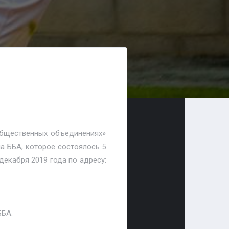
 общественных объединениях»
а ББА, которое состоялось 5
декабря 2019 года по адресу:
ББА.