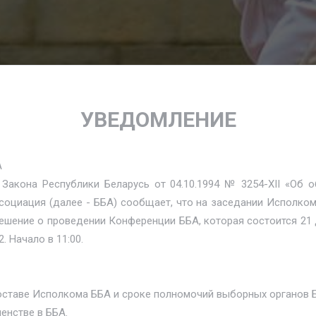
УВЕДОМЛЕНИЕ
А
24 Закона Республики Беларусь от 04.10.1994 № 3254-XII «Об
социация (далее - ББА) сообщает, что на заседании Исполком
решение о проведении Конференции ББА, которая состоится 21 
. Начало в 11:00.
составе Исполкома ББА и сроке полномочий выборных органов 
енстве в ББА.