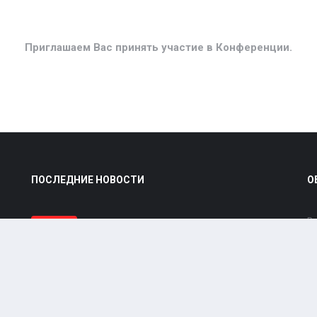
Приглашаем Вас принять участие в Конференции.
ПОСЛЕДНИЕ НОВОСТИ
О
В
НОВОСТИ
ч
АЛЬБЕРТ ПУХОЛЬС В МИНСКЕ
ОКТЯБРЬ, 2019