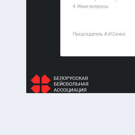
4. Иные вопросы.
Председатель А.И.Сечко
Белорусская бейсбольная ассоциация является
добровольным физкультурно-спортивным
объединением, созданным с целью развития и
популяризации бейсбола в Республике Беларусь